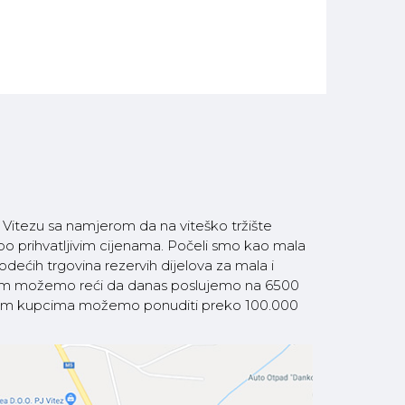
itezu sa namjerom da na viteško tržište
 po prihvatljivim cijenama. Počeli smo kao mala
ećih trgovina rezervih dijelova za mala i
som možemo reći da danas poslujemo na 6500
 našim kupcima možemo ponuditi preko 100.000