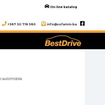
On-line katalog
+387 30 718 580
info@sofamm.ba
či automobila.