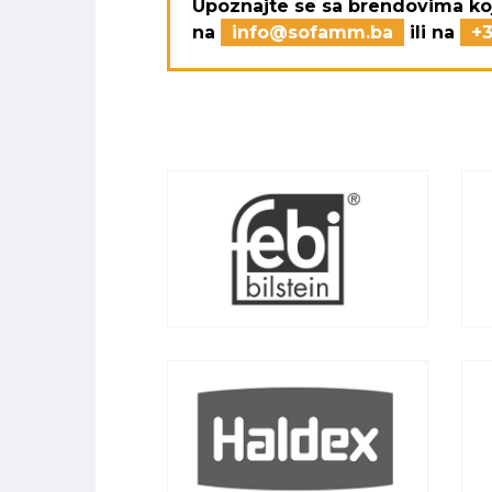
Upoznajte se sa brendovima ko
na
info@sofamm.ba
ili na
+3