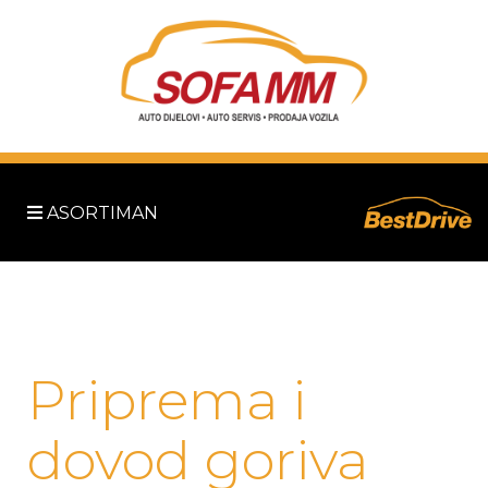
ASORTIMAN
Priprema i
dovod goriva