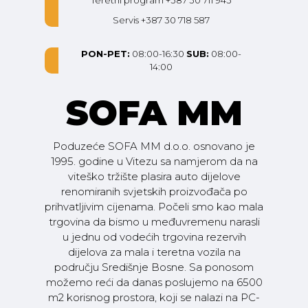
Teretni program +387 30 711 943
Servis +387 30 718 587
PON-PET:
08:00-16:30
SUB:
08:00-
14:00
SOFA MM
Poduzeće SOFA MM d.o.o. osnovano je
1995. godine u Vitezu sa namjerom da na
viteško tržište plasira auto dijelove
renomiranih svjetskih proizvođača po
prihvatljivim cijenama. Počeli smo kao mala
trgovina da bismo u međuvremenu narasli
u jednu od vodećih trgovina rezervih
dijelova za mala i teretna vozila na
području Središnje Bosne. Sa ponosom
možemo reći da danas poslujemo na 6500
m2 korisnog prostora, koji se nalazi na PC-