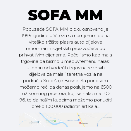
SOFA MM
Poduzeće SOFA MM d.o.o. osnovano je
1995. godine u Vitezu sa namjerom da na
viteško tržište plasira auto dijelove
renomiranih svjetskih proizvođača po
prihvatljivim cijenama. Počeli smo kao mala
trgovina da bismo u međuvremenu narasli
u jednu od vodećih trgovina rezervih
dijelova za mala i teretna vozila na
području Središnje Bosne. Sa ponosom
možemo reći da danas poslujemo na 6500
m2 korisnog prostora, koji se nalazi na PC-
96, te da našim kupcima možemo ponuditi
preko 100.000 različitih artikala...